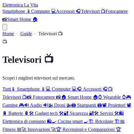
Elettronica La Vita
Smartphone 📱
Computer 💻
Accessori 🎧
Televisori 📺
Fotocamere
📸
Smart Home 🏠
Home
Guide
Televisori 📺
📺
Televisori 📺
Scopri i migliori televisori sul mercato.
Tutti
📱
Smartphone 📱
💻
Computer 💻
🎧
Accessori 🎧
📺
Televisori 📺
📸
Fotocamere 📸
🏠
Smart Home 🏠
⌚
Wearable ⌚
🎮
Gaming 🎮
🔊
Audio 🔊
🚁
Droni 🚁
🖨️
Stampanti 🖨️
📽️
Proiettori 📽️
🔋
Batterie 🔋
🛠️
Gadget tech 🛠️
🔐
Sicurezza 🔐
🛠️
Servizi 🛠️
🛍️
Elettronica di consumo 🛍️
🍳
Cucina smart 🍳
🏗️
Bricolage 🏗️
📅
Fitness 📅
🚀
Innovazioni 🚀
🏆
Recensioni e Comparazioni 🏆